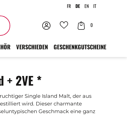
FR
DE
EN
IT
Anmeldung
Ihr
Suchen
0
Deine
Warenkorb
Favoriten
EHÖR
VERSCHIEDEN
GESCHENKGUTSCHEINE
d + 2VE *
ruchtiger Single Island Malt, der aus
stilliert wird. Dieser charmante
nseluntypischen Geschmack eine ganz