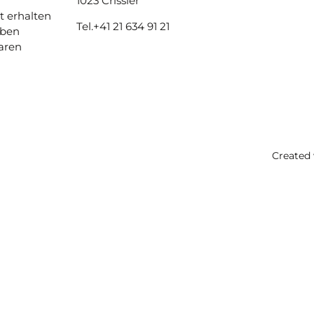
1023 Crissier
t erhalten
Tel.
+41 21 634 91 21
aben
aren
Created 