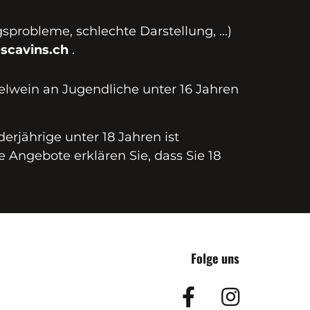
probleme, schlechte Darstellung, ...)
scavins.ch
.
elwein an Jugendliche unter 16 Jahren
erjährige unter 18 Jahren ist
e Angebote erklären Sie, dass Sie 18
Folge uns
Facebook
Insta