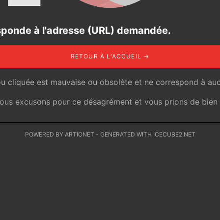
responde à l'adresse (URL) demandée.
RETOUR À L'ACCUEIL →
ou cliquée est mauvaise ou obsolète et ne correspond à auc
 nous excusons pour ce désagrément et vous prions de bien v
POWERED BY ARTIONET
-
GENERATED WITH ICECUBE2.NET