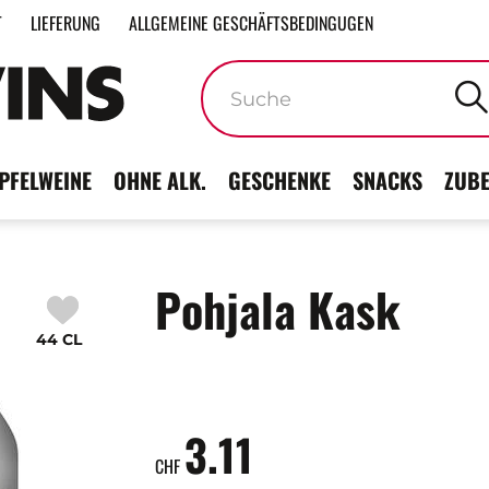
T
LIEFERUNG
ALLGEMEINE GESCHÄFTSBEDINGUGEN
Stichwörter
PFELWEINE
OHNE ALK.
GESCHENKE
SNACKS
ZUB
Pohjala Kask
44 CL
3.11
CHF