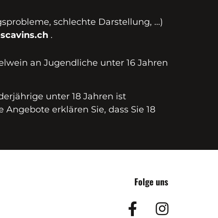
probleme, schlechte Darstellung, ...)
scavins.ch
.
elwein an Jugendliche unter 16 Jahren
erjährige unter 18 Jahren ist
e Angebote erklären Sie, dass Sie 18
Folge uns
Facebook
Insta