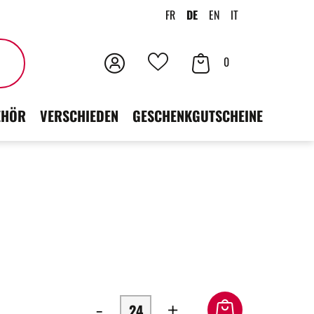
FR
DE
EN
IT
Anmeldung
Ihr
Suchen
0
Deine
Warenkorb
Favoriten
EHÖR
VERSCHIEDEN
GESCHENKGUTSCHEINE
-
+