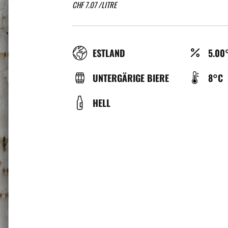
CHF
7.07
/LITRE
RÉGION
ALCO
ESTLAND
5.00
(%)
TYPE
TEMP
UNTERGÄRIGE BIERE
8°C
DE
DE
COULEUR
HELL
BIÈRE
SERV
(°C)