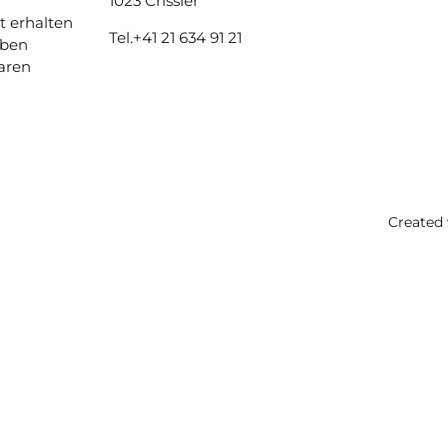
1023 Crissier
t erhalten
Tel.
+41 21 634 91 21
aben
aren
Created 