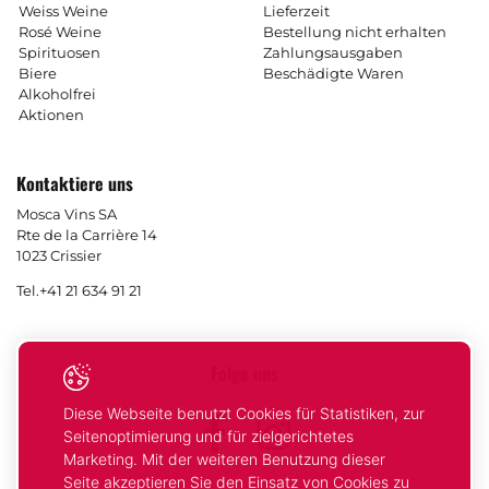
Weiss Weine
Lieferzeit
Rosé Weine
Bestellung nicht erhalten
Spirituosen
Zahlungsausgaben
Biere
Beschädigte Waren
Alkoholfrei
Aktionen
Kontaktiere uns
Mosca Vins SA
Rte de la Carrière 14
1023 Crissier
Tel.
+41 21 634 91 21
Folge uns
Diese Webseite benutzt Cookies für Statistiken, zur
Facebook
Instagram
Seitenoptimierung und für zielgerichtetes
Marketing. Mit der weiteren Benutzung dieser
Seite akzeptieren Sie den Einsatz von Cookies zu