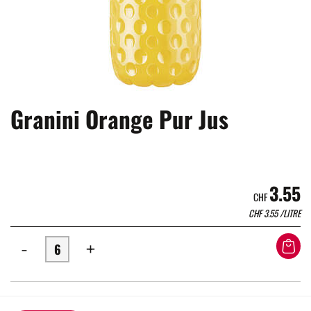
Granini Orange Pur Jus
3.55
CHF
CHF
3.55
/LITRE
-
+