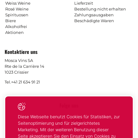
Weiss Weine
Lieferzeit
Rosé Weine
Bestellung nicht erhalten
Spirituosen
Zahlungsausgaben
Biere
Beschädigte Waren
Alkoholfrei
Aktionen
Kontaktiere uns
Mosca Vins SA
Rte de la Carrière 14
1023 Crissier
Tel.
+41 21 634 91 21
Folge uns
Diese Webseite benutzt Cookies für Statistiken, zur
Facebook
Instagram
Seitenoptimierung und für zielgerichtetes
Marketing. Mit der weiteren Benutzung dieser
Seite akzeptieren Sie den Einsatz von Cookies zu