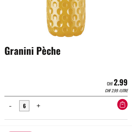
Granini Pèche
2.99
CHF
CHF
2.99
/LITRE
-
+