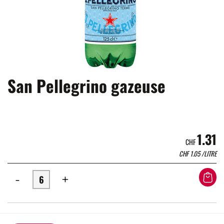
San Pellegrino gazeuse
1.31
CHF
CHF
1.05
/LITRE
-
+