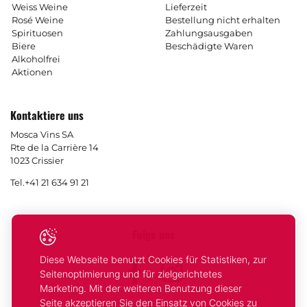
Weiss Weine
Lieferzeit
Rosé Weine
Bestellung nicht erhalten
Spirituosen
Zahlungsausgaben
Biere
Beschädigte Waren
Alkoholfrei
Aktionen
Kontaktiere uns
Mosca Vins SA
Rte de la Carrière 14
1023 Crissier
Tel.
+41 21 634 91 21
Folge uns
Diese Webseite benutzt Cookies für Statistiken, zur
Facebook
Instagram
Seitenoptimierung und für zielgerichtetes
Marketing. Mit der weiteren Benutzung dieser
Seite akzeptieren Sie den Einsatz von Cookies zu