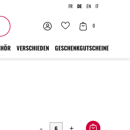
FR
DE
EN
IT
Anmeldung
Ihr
Suchen
0
Deine
Warenkorb
Favoriten
EHÖR
VERSCHIEDEN
GESCHENKGUTSCHEINE
-
+