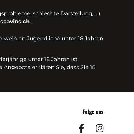
probleme, schlechte Darstellung, ...)
scavins.ch
.
elwein an Jugendliche unter 16 Jahren
erjährige unter 18 Jahren ist
e Angebote erklären Sie, dass Sie 18
Folge uns
Facebook
Insta