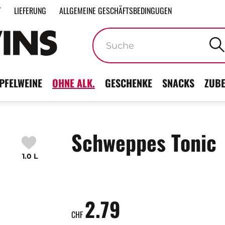
T
LIEFERUNG
ALLGEMEINE GESCHÄFTSBEDINGUGEN
Stichwörter
PFELWEINE
OHNE ALK.
GESCHENKE
SNACKS
ZUB
Schweppes Tonic
1.0 L
2.79
CHF