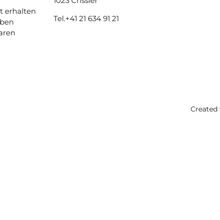
1023 Crissier
t erhalten
Tel.
+41 21 634 91 21
aben
aren
Created 