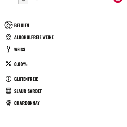
RÉGION
BELGIEN
TYPE
ALKOHOLFREIE WEINE
DE
COULEUR
WEISS
BIÈRE
ALCOOL
0.00%
(%)
CULTURE
GLUTENFREIE
BRASSERIE
SLAUR SARDET
REBSORTE
CHARDONNAY