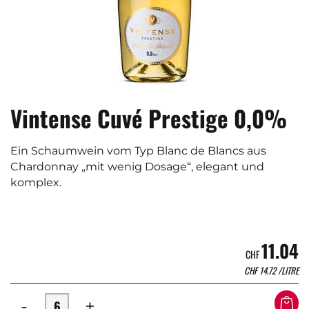
Vintense Cuvé Prestige 0,0%
Ein Schaumwein vom Typ Blanc de Blancs aus
Chardonnay „mit wenig Dosage“, elegant und
komplex.
11.04
CHF
CHF
14.72
/LITRE
-
+