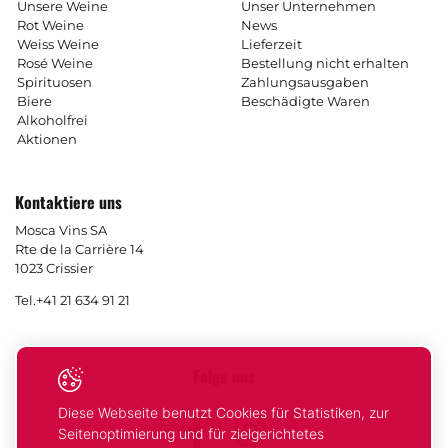
Unsere Weine
Unser Unternehmen
Rot Weine
News
Weiss Weine
Lieferzeit
Rosé Weine
Bestellung nicht erhalten
Spirituosen
Zahlungsausgaben
Biere
Beschädigte Waren
Alkoholfrei
Aktionen
Kontaktiere uns
Mosca Vins SA
Rte de la Carrière 14
1023 Crissier
Tel.
+41 21 634 91 21
Folge uns
Diese Webseite benutzt Cookies für Statistiken, zur
Facebook
Instagram
Seitenoptimierung und für zielgerichtetes