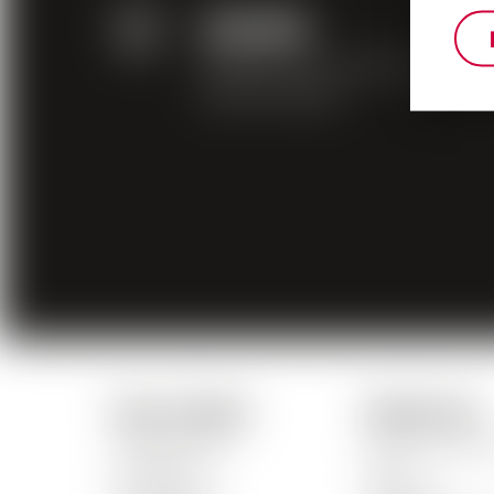
ZAHLUNG
Bezahlen Sie online auf
sichere Weise
Unsere Produkte
Schnelle Links
Unsere Weine
Unser Untern
Rot Weine
News