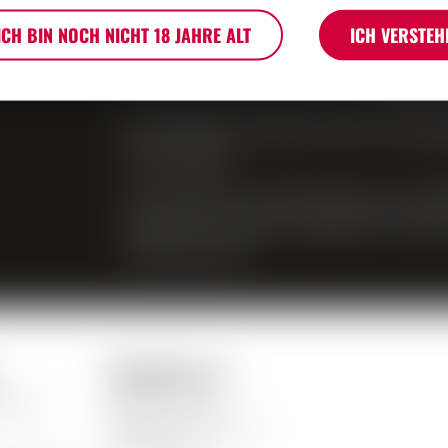
Produktproblemen.
ICH BIN NOCH NICHT 18 JAHRE ALT
ICH VERSTEH
Bei Fragen zur Website (Verbindungs
schreiben Sie uns bitte an
info@mo
Der Verkauf von Bier, Wein und Apf
ist verboten.
Der Verkauf von Spirituosen an Mind
verboten. Mit dem Zugriff auf unser
Jahre alt sind.
Kontaktiere uns
ehmen
Mosca Vins SA
Rte de la Carrière 14