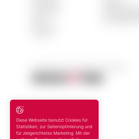
Weiss Weine
Lieferzeit
Rosé Weine
Bestellung nich
Spirituosen
Zahlungsausg
Biere
Beschädigte W
Alkoholfrei
Aktionen
© 2026 Mosca Vins. Alle Rechte vorbehalten
Diese Webseite benutzt Cookies für
Statistiken, zur Seitenoptimierung und
für zielgerichtetes Marketing. Mit der