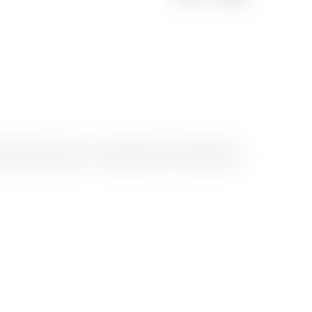
with ♥ by Artionet
-
Generated with IceCube2.Net