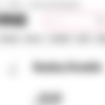
T
LIEFERUNG
ALLGEMEINE GESCHÄFTSBEDINGUGEN
Stichwörter
PFELWEINE
OHNE ALK.
GESCHENKE
SNACKS
ZUB
Bombay Bramble
70 CL
26.85
CHF