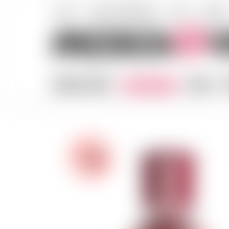
E-SHOP
UNSER UNTERNEHMEN
NEWS
KONTAK
UNSERE WEINE
SPIRITUOSEN
BIERE
A
-18