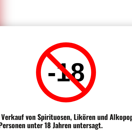
-18
HILFE
 Verkauf von Spirituosen, Likören und Alkopo
Wir beantworten alle Ihre Fragen u
 Personen unter 18 Jahren untersagt.
info@moscavins.ch
bezüglich Best