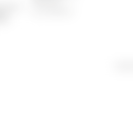
1023 Crissier
t erhalten
Tel.
+41 21 634 91 21
aben
aren
Ihre
OK
Created 
Auswahl
wurde dem
Warenkorb
hinzugefügt
primeurs