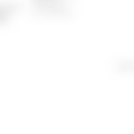
1023 Crissier
t erhalten
Tel.
+41 21 634 91 21
aben
aren
Ihre
OK
Created 
Auswahl
wurde dem
Warenkorb
hinzugefügt
primeurs