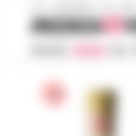
E-SHOP
UNSER UNTERNEHMEN
NEWS
KONTAK
UNSERE WEINE
SPIRITUOSEN
BIERE
A
-18