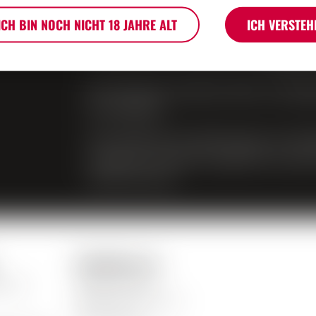
Produktproblemen.
ICH BIN NOCH NICHT 18 JAHRE ALT
ICH VERSTEH
Bei Fragen zur Website (Verbindungs
schreiben Sie uns bitte an
info@mo
Der Verkauf von Bier, Wein und Apf
ist verboten.
Der Verkauf von Spirituosen an Mind
verboten. Mit dem Zugriff auf unser
Jahre alt sind.
Kontaktiere uns
ehmen
Mosca Vins SA
Rte de la Carrière 14