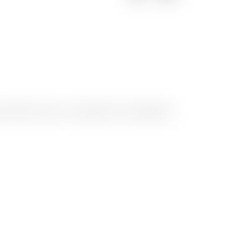
with ♥ by Artionet
-
Generated with IceCube2.Net