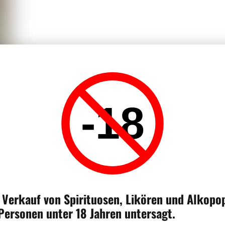
-18
HILFE
 Verkauf von Spirituosen, Likören und Alkopo
Wir beantworten alle Ihre Fragen u
 Personen unter 18 Jahren untersagt.
info@moscavins.ch
bezüglich Best