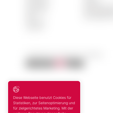
Weiss Weine
Lieferzeit
Rosé Weine
Bestellung nich
Spirituosen
Zahlungsausg
Biere
Beschädigte W
Alkoholfrei
Aktionen
© 2026 Mosca Vins. Alle Rechte vorbehalten
Diese Webseite benutzt Cookies für
Statistiken, zur Seitenoptimierung und
für zielgerichtetes Marketing. Mit der