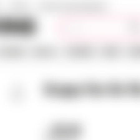
T
LIEFERUNG
ALLGEMEINE GESCHÄFTSBEDINGUGEN
Stichwörter
PFELWEINE
OHNE ALK.
GESCHENKE
SNACKS
ZUB
Grappa Fior De Vi
70 CL
25.18
CHF