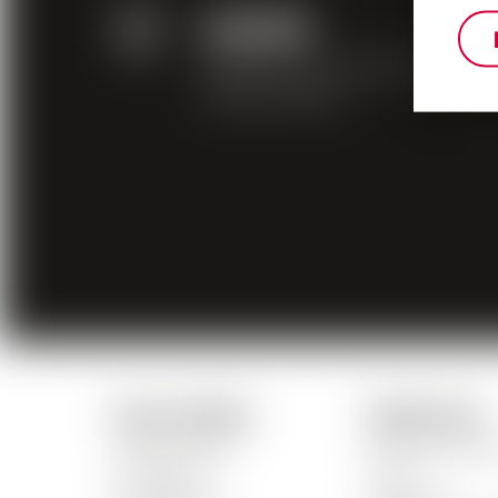
ZAHLUNG
Bezahlen Sie online auf
sichere Weise
Unsere Produkte
Schnelle Links
Unsere Weine
Unser Untern
Rot Weine
News