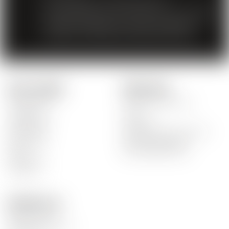
Der Verkauf von Spirituosen an
Minderjährige unter 18 Jahren ist verboten.
Mit dem Zugriff auf unsere Angebote
erklären Sie, dass Sie 18 Jahre alt sind.
Unsere Produkte
Schnelle Links
Unsere Weine
Unser Unternehmen
Rot Weine
News
Weiss Weine
Lieferzeit
Rosé Weine
Bestellung nicht erhalten
Spirituosen
Zahlungsausgaben
Biere
Beschädigte Waren
Alkoholfrei
Aktionen
Kontaktiere uns
Mosca Vins SA
Rte de la Carrière 14