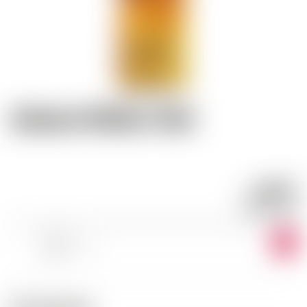
Johnnie Walker Red
20.77
CHF
CHF
29.67
/LITRE
-
+