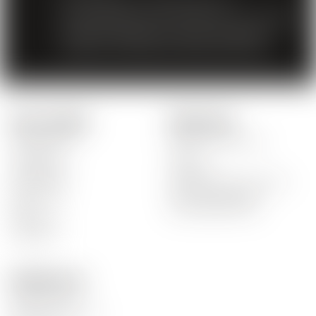
Der Verkauf von Spirituosen an
Minderjährige unter 18 Jahren ist verboten.
Mit dem Zugriff auf unsere Angebote
erklären Sie, dass Sie 18 Jahre alt sind.
Unsere Produkte
Schnelle Links
Unsere Weine
Unser Unternehmen
Rot Weine
News
Weiss Weine
Lieferzeit
Rosé Weine
Bestellung nicht erhalten
Spirituosen
Zahlungsausgaben
Biere
Beschädigte Waren
Alkoholfrei
Aktionen
Kontaktiere uns
Mosca Vins SA
Rte de la Carrière 14