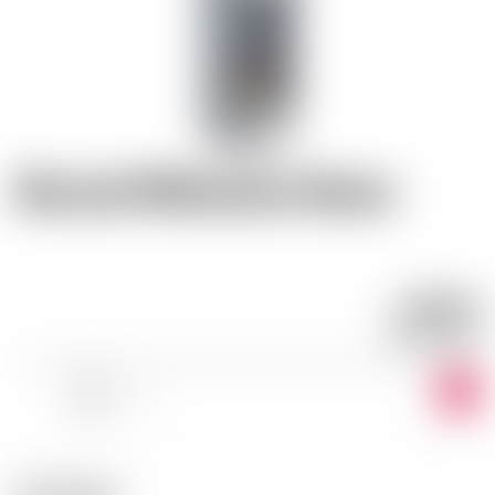
Morand Williamine Douce
28.44
CHF
CHF
55.50
/LITRE
-
+