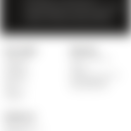
Der Verkauf von Spirituosen an
Minderjährige unter 18 Jahren ist verboten.
Mit dem Zugriff auf unsere Angebote
erklären Sie, dass Sie 18 Jahre alt sind.
Unsere Produkte
Schnelle Links
Unsere Weine
Unser Unternehmen
Rot Weine
News
Weiss Weine
Lieferzeit
Rosé Weine
Bestellung nicht erhalten
Spirituosen
Zahlungsausgaben
Biere
Beschädigte Waren
Alkoholfrei
Aktionen
Kontaktiere uns
Mosca Vins SA
Rte de la Carrière 14