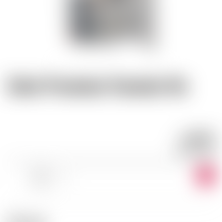
Sake Premium Yamada-Ho
54.11
CHF
CHF
75.15
/LITRE
-
+