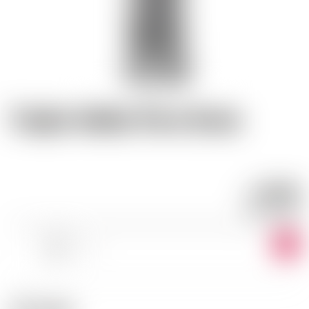
Trojka Vodka Pure Grain
19.26
CHF
CHF
27.51
/LITRE
-
+