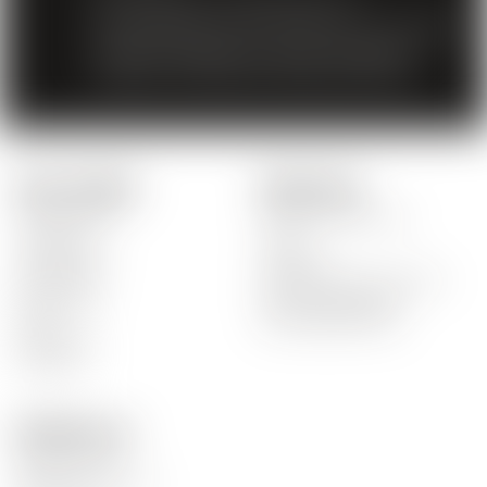
Der Verkauf von Spirituosen an
Minderjährige unter 18 Jahren ist verboten.
Mit dem Zugriff auf unsere Angebote
erklären Sie, dass Sie 18 Jahre alt sind.
Unsere Produkte
Schnelle Links
Unsere Weine
Unser Unternehmen
Rot Weine
News
Weiss Weine
Lieferzeit
Rosé Weine
Bestellung nicht erhalten
Spirituosen
Zahlungsausgaben
Biere
Beschädigte Waren
Alkoholfrei
Aktionen
Kontaktiere uns
Mosca Vins SA
Rte de la Carrière 14