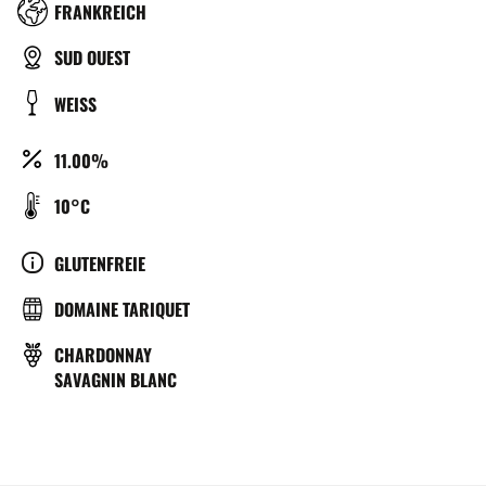
RÉGION
FRANKREICH
TYPE
SUD OUEST
DE
COULEUR
WEISS
BIÈRE
ALCOOL
11.00%
(%)
TEMPÉRATURE
10°C
DE
SERVICE
CULTURE
GLUTENFREIE
(°C)
BRASSERIE
DOMAINE TARIQUET
REBSORTE
CHARDONNAY
SAVAGNIN BLANC