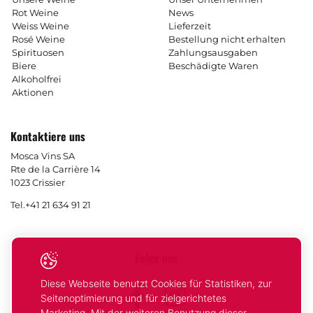
Rot Weine
News
Weiss Weine
Lieferzeit
Rosé Weine
Bestellung nicht erhalten
Spirituosen
Zahlungsausgaben
Biere
Beschädigte Waren
Alkoholfrei
Aktionen
Kontaktiere uns
Mosca Vins SA
Rte de la Carrière 14
1023 Crissier
Tel.
+41 21 634 91 21
Folge uns
Diese Webseite benutzt Cookies für Statistiken, zur
Facebook
Instagram
Seitenoptimierung und für zielgerichtetes
Marketing. Mit der weiteren Benutzung dieser