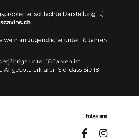
probleme, schlechte Darstellung, ...)
scavins.ch
.
elwein an Jugendliche unter 16 Jahren
erjährige unter 18 Jahren ist
e Angebote erklären Sie, dass Sie 18
Folge uns
Facebook
Insta