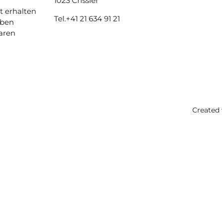
1023 Crissier
t erhalten
Tel.
+41 21 634 91 21
aben
aren
Created 