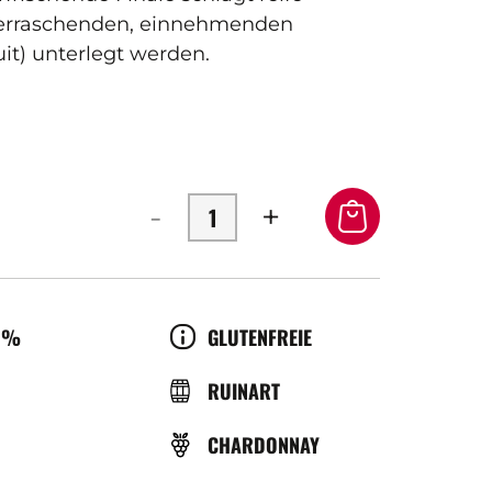
berraschenden, einnehmenden
uit) unterlegt werden.
-
+
OL
CULTURE
0%
GLUTENFREIE
ÉRATURE
BRASSERIE
RUINART
REBSORTE
CHARDONNAY
ICE