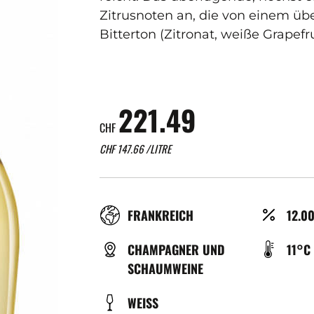
Zitrusnoten an, die von einem ü
Bitterton (Zitronat, weiße Grapefr
221.49
CHF
CHF
147.66
/LITRE
RÉGION
ALCO
FRANKREICH
12.0
(%)
TYPE
TEMP
CHAMPAGNER UND
11°C
DE
DE
SCHAUMWEINE
BIÈRE
SERV
COULEUR
WEISS
(°C)