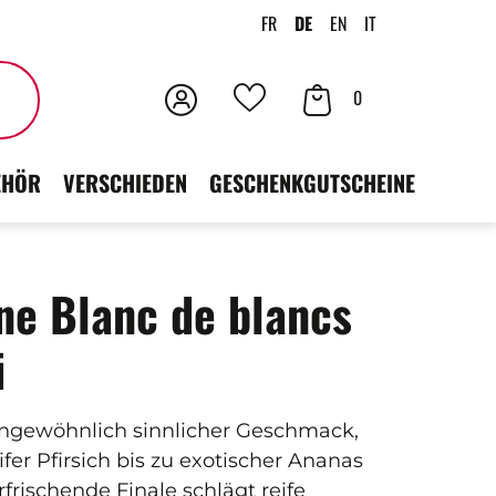
FR
DE
EN
IT
Anmeldung
Ihr
Suchen
0
Deine
Warenkorb
Favoriten
EHÖR
VERSCHIEDEN
GESCHENKGUTSCHEINE
e Blanc de blancs
i
 ungewöhnlich sinnlicher Geschmack,
fer Pfirsich bis zu exotischer Ananas
frischende Finale schlägt reife