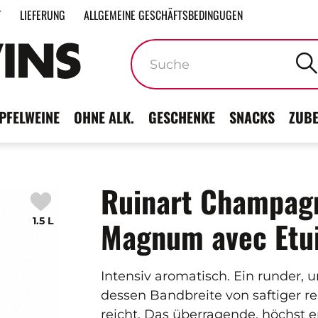
T
LIEFERUNG
ALLGEMEINE GESCHÄFTSBEDINGUGEN
Stichwörter
PFELWEINE
OHNE ALK.
GESCHENKE
SNACKS
ZUB
Ruinart Champagn
1.5 L
Magnum avec Etu
Intensiv aromatisch. Ein runder,
dessen Bandbreite von saftiger rei
reicht. Das überragende, höchst er