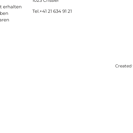
1023 Crissier
t erhalten
Tel.
+41 21 634 91 21
aben
aren
Created 