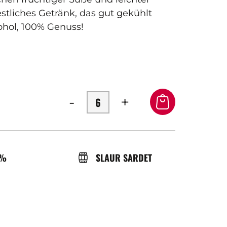
estliches Getränk, das gut gekühlt
ohol, 100% Genuss!
-
+
OL
BRASSERIE
0%
SLAUR SARDET