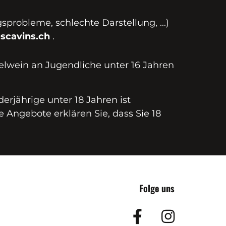
probleme, schlechte Darstellung, ...)
scavins.ch
.
elwein an Jugendliche unter 16 Jahren
erjährige unter 18 Jahren ist
e Angebote erklären Sie, dass Sie 18
Folge uns
Facebook
Insta