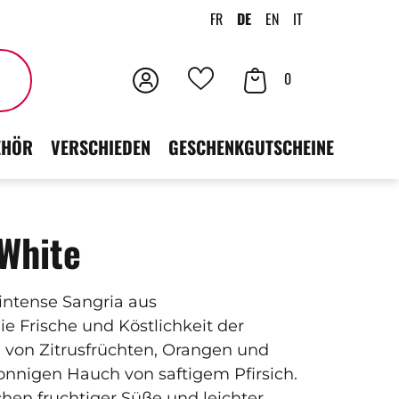
FR
DE
EN
IT
Anmeldung
Ihr
Suchen
0
Deine
Warenkorb
Favoriten
EHÖR
VERSCHIEDEN
GESCHENKGUTSCHEINE
 White
intense Sangria aus
ie Frische und Köstlichkeit der
 von Zitrusfrüchten, Orangen und
sonnigen Hauch von saftigem Pfirsich.
hen fruchtiger Süße und leichter