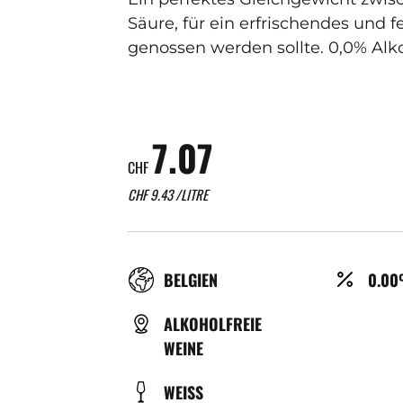
Säure, für ein erfrischendes und f
genossen werden sollte. 0,0% Alk
7.07
CHF
CHF
9.43
/LITRE
RÉGION
ALCO
BELGIEN
0.0
(%)
TYPE
ALKOHOLFREIE
DE
WEINE
BIÈRE
COULEUR
WEISS