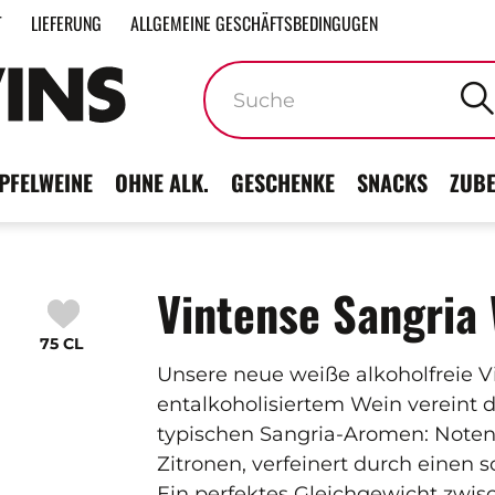
T
LIEFERUNG
ALLGEMEINE GESCHÄFTSBEDINGUGEN
Stichwörter
PFELWEINE
OHNE ALK.
GESCHENKE
SNACKS
ZUB
Vintense Sangria
75 CL
Unsere neue weiße alkoholfreie V
entalkoholisiertem Wein vereint d
typischen Sangria-Aromen: Noten
Zitronen, verfeinert durch einen 
Ein perfektes Gleichgewicht zwisc