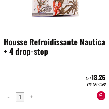
Housse Refroidissante Nautica
+ 4 drop-stop
18.26
CHF
CHF
1.94
/100G
-
+