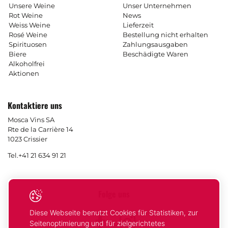
Unsere Weine
Unser Unternehmen
Rot Weine
News
Weiss Weine
Lieferzeit
Rosé Weine
Bestellung nicht erhalten
Spirituosen
Zahlungsausgaben
Biere
Beschädigte Waren
Alkoholfrei
Aktionen
Kontaktiere uns
Mosca Vins SA
Rte de la Carrière 14
1023 Crissier
Tel.
+41 21 634 91 21
Folge uns
Diese Webseite benutzt Cookies für Statistiken, zur
Facebook
Instagram
Seitenoptimierung und für zielgerichtetes