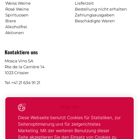
Weiss Weine
Lieferzeit
Rosé Weine
Bestellung nicht erhalten
Spirituosen
Zahlungsausgaben
Biere
Beschädigte Waren
Alkoholfrei
Aktionen
Kontaktiere uns
Mosca Vins SA
Rte de la Carrière 14
1023 Crissier
Tel.
+41 21 634 91 21
Folge uns
Diese Webseite benutzt Cookies für Statistiken, zur
Facebook
Instagram
Seitenoptimierung und für zielgerichtetes
Marketing. Mit der weiteren Benutzung dieser
Seite akzeptieren Sie den Einsatz von Cookies zu