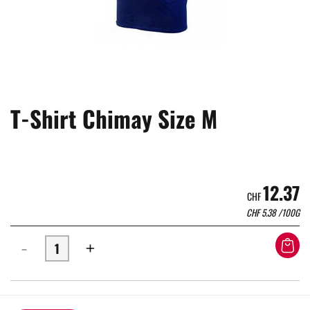
T-Shirt Chimay Size M
12.37
CHF
CHF
5.38
/100G
-
+