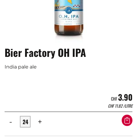
Bier Factory OH IPA
India pale ale
3.90
CHF
CHF
11.82
/LITRE
-
+