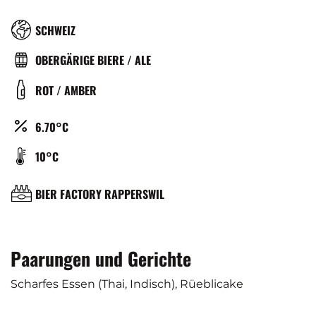
RÉGION
SCHWEIZ
TYPE
OBERGÄRIGE BIERE / ALE
DE
COULEUR
ROT / AMBER
BIÈRE
ALCOOL
6.70°C
(%)
TEMPÉRATURE
10°C
DE
SERVICE
BRASSERIE
BIER FACTORY RAPPERSWIL
(°C)
Paarungen und Gerichte
Scharfes Essen (Thai, Indisch), Rüeblicake