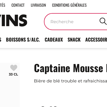
ITÉS
CONTACT
LIVRAISON
CONDITIONS GÉNÉRALES
Mots
clés
S
BOISSONS S/ALC.
CADEAUX
SNACK
ACCESSOIR
Captaine Mousse 
33 CL
Bière de blé trouble et rafraichi