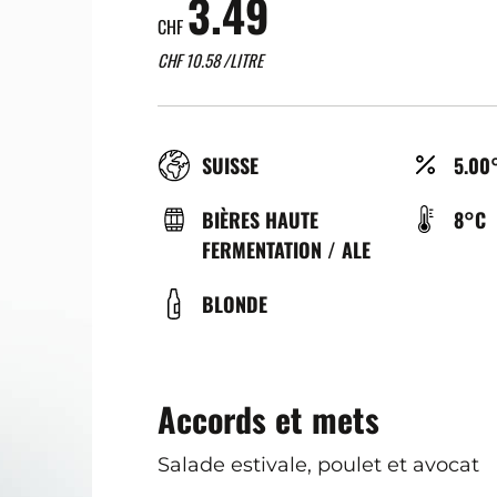
3.49
CHF
CHF
10.58
/LITRE
RÉGION
ALCO
SUISSE
5.00
(%)
TYPE
TEMP
BIÈRES HAUTE
8°C
DE
DE
FERMENTATION / ALE
BIÈRE
SERV
COULEUR
BLONDE
(°C)
Accords et mets
Salade estivale, poulet et avocat