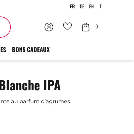
FR
DE
EN
IT
Connexion
Votre
Rechercher
0
Vos
panier
favoris
ES
BONS CADEAUX
Blanche IPA
ssante au parfum d’agrumes.