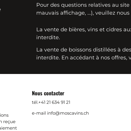
Pour des questions relatives au sit
e
mauvais affichage, ...), veuillez nous
La vente de bières, vins et cidres a
interdite.
La vente de boissons distillées à d
interdite. En accédant à nos offres, 
Nous contacter
tél.
+41 21 634 91 21
e-mail
info@moscavins.ch
ions
 reçue
aiement