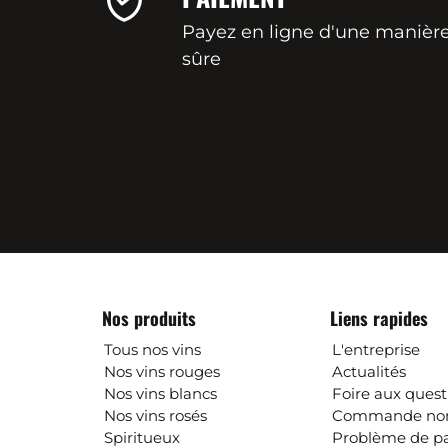
Payez en ligne d'une manièr
sûre
Nos produits
Liens rapides
Tous nos vins
L'entreprise
Nos vins rouges
Actualités
Nos vins blancs
Foire aux quest
Nos vins rosés
Commande non
Spiritueux
Problème de p