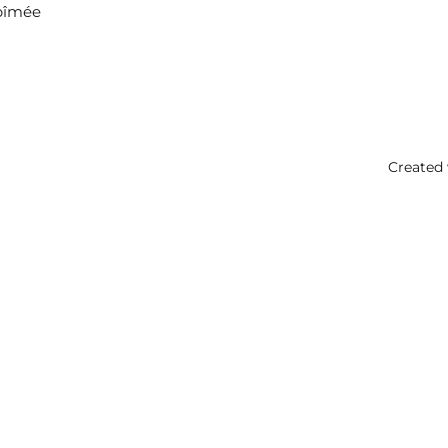
bîmée
Created 