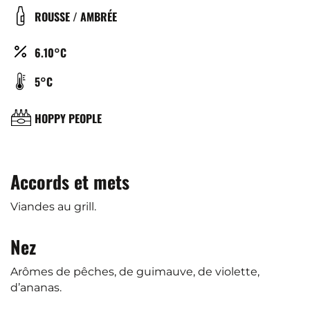
DE
COULEUR
ROUSSE / AMBRÉE
BIÈRE
ALCOOL
6.10°C
(%)
TEMPÉRATURE
5°C
DE
SERVICE
BRASSERIE
HOPPY PEOPLE
(°C)
Accords et mets
Viandes au grill.
Nez
Arômes de pêches, de guimauve, de violette,
d’ananas.