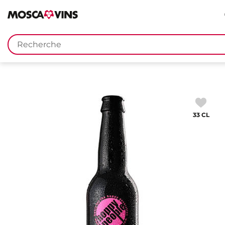
FR
DE
EN
IT
Mots
clés
33 CL