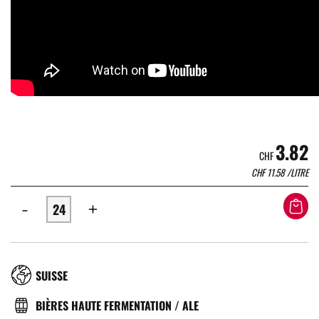
3.82
CHF
CHF
11.58
/LITRE
-
+
RÉGION
SUISSE
TYPE
BIÈRES HAUTE FERMENTATION / ALE