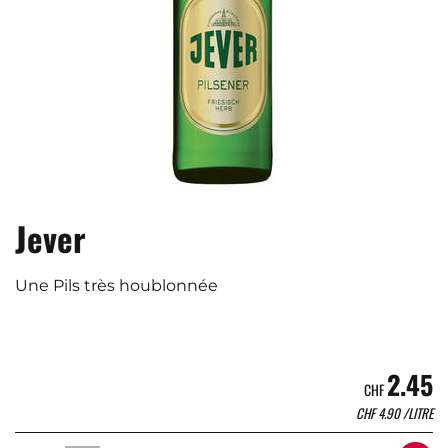
Jever
Une Pils très houblonnée
2.45
CHF
CHF
4.90
/LITRE