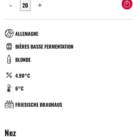
-
+
RÉGION
ALLEMAGNE
TYPE
BIÈRES BASSE FERMENTATION
DE
COULEUR
BLONDE
BIÈRE
ALCOOL
4.90°C
(%)
TEMPÉRATURE
6°C
DE
SERVICE
BRASSERIE
FRIESISCHE BRAUHAUS
(°C)
Nez