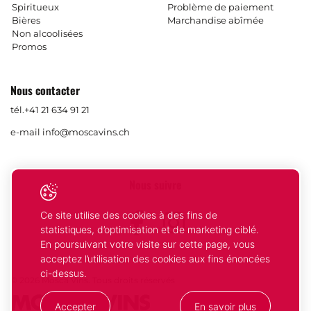
Spiritueux
Problème de paiement
Bières
Marchandise abîmée
Non alcoolisées
Promos
Nous contacter
tél.
+41 21 634 91 21
e-mail
info@moscavins.ch
Nous suivre
Ce site utilise des cookies à des fins de
Facebook
Instagram
statistiques, d’optimisation et de marketing ciblé.
En poursuivant votre visite sur cette page, vous
acceptez l’utilisation des cookies aux fins énoncées
ci-dessus.
© 2026 Mosca Vins. Tous droits réservés
Accepter
En savoir plus