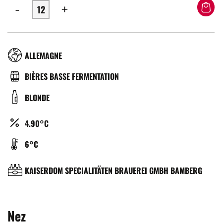
-
+
RÉGION
ALLEMAGNE
TYPE
BIÈRES BASSE FERMENTATION
DE
COULEUR
BLONDE
BIÈRE
ALCOOL
4.90°C
(%)
TEMPÉRATURE
6°C
DE
SERVICE
BRASSERIE
KAISERDOM SPECIALITÄTEN BRAUEREI GMBH BAMBERG
(°C)
Nez