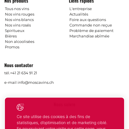
Nos produits
Liens rapides
Tous nos vins
L'entreprise
Nos vins rouges
Actualités
Nos vins blancs
Foire aux questions
Nos vins rosés
Commande non reçue
Spiritueux
Problème de paiement
Bières
Marchandise abîmée
Non alcoolisées
Promos
Nous contacter
tél.
+41 21 634 91 21
e-mail
info@moscavins.ch
Nous suivre
Ce site utilise des cookies à des fins de
Facebook
Instagram
statistiques, d’optimisation et de marketing ciblé.
En poursuivant votre visite sur cette page, vous