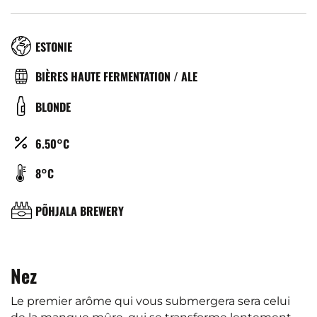
RÉGION
ESTONIE
TYPE
BIÈRES HAUTE FERMENTATION / ALE
DE
COULEUR
BLONDE
BIÈRE
ALCOOL
6.50°C
(%)
TEMPÉRATURE
8°C
DE
SERVICE
BRASSERIE
PÕHJALA BREWERY
(°C)
Nez
Le premier arôme qui vous submergera sera celui