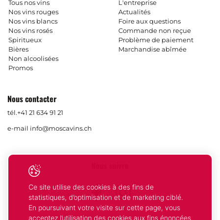
Tous nos vins
L'entreprise
Nos vins rouges
Actualités
Nos vins blancs
Foire aux questions
Nos vins rosés
Commande non reçue
Spiritueux
Problème de paiement
Bières
Marchandise abîmée
Non alcoolisées
Promos
Nous contacter
tél.
+41 21 634 91 21
e-mail
info@moscavins.ch
Nous suivre
Ce site utilise des cookies à des fins de
Facebook
Instagram
statistiques, d’optimisation et de marketing ciblé.
En poursuivant votre visite sur cette page, vous
acceptez l’utilisation des cookies aux fins énoncées