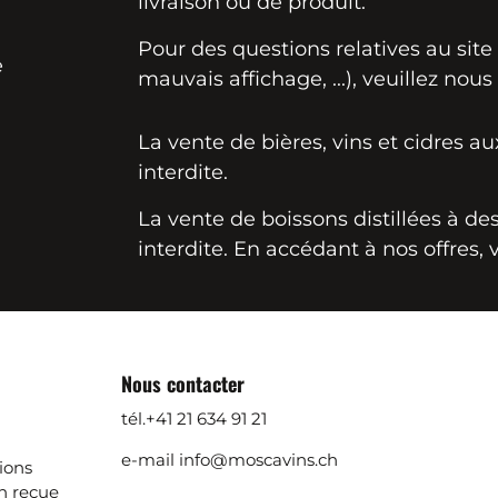
livraison ou de produit.
Pour des questions relatives au sit
e
mauvais affichage, ...), veuillez nous
La vente de bières, vins et cidres a
interdite.
La vente de boissons distillées à d
interdite. En accédant à nos offres, 
Nous contacter
tél.
+41 21 634 91 21
e-mail
info@moscavins.ch
ions
 reçue