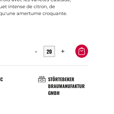
et intense de citron, de
 qu'une amertume croquante.
-
+
OL
BRASSERIE
°C
STÖRTEBEKER
BRAUMANUFAKTUR
ÉRATURE
GMBH
ICE