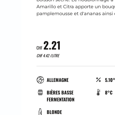
Amarillo et Citra apporte un bouqu
pamplemousse et d'ananas ainsi
2.21
CHF
CHF
4.42
/LITRE
RÉGION
ALCO
ALLEMAGNE
5.10
(%)
TYPE
TEMP
BIÈRES BASSE
8°C
DE
DE
FERMENTATION
BIÈRE
SERV
COULEUR
BLONDE
(°C)