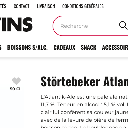
ITÉS
CONTACT
LIVRAISON
CONDITIONS GÉNÉRALES
Mots
clés
S
BOISSONS S/ALC.
CADEAUX
SNACK
ACCESSOIR
Störtebeker Atlan
50 CL
L'Atlantik-Ale est une pale ale na
11,7 %. Teneur en alcool : 5,1 % vol
clair lui confèrent sa couleur jau
avec de la levure de bière de fer
boisson sèche. Le houblonnage à f