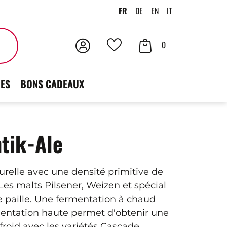
FR
DE
EN
IT
Connexion
Votre
Rechercher
0
Vos
panier
favoris
ES
BONS CADEAUX
tik-Ale
turelle avec une densité primitive de
. Les malts Pilsener, Weizen et spécial
ne paille. Une fermentation à chaud
mentation haute permet d'obtenir une
roid avec les variétés Cascade,