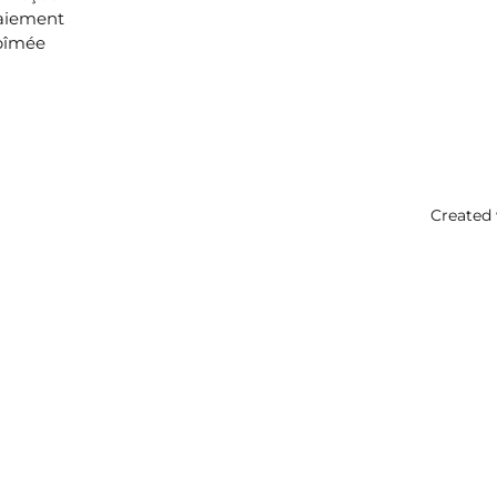
aiement
bîmée
Created 