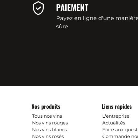
PAIEMENT
Payez en ligne d'une manièr
sûre
Nos produits
Liens rapides
Tous nos vins
L'entreprise
Nos vins rouges
Actualités
Nos vins blancs
Foire aux quest
Nos vins rosés
Commande non