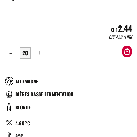
2.44
CHF
CHF
4.88
/LITRE
-
+
RÉGION
ALLEMAGNE
TYPE
BIÈRES BASSE FERMENTATION
DE
COULEUR
BLONDE
BIÈRE
ALCOOL
4.60°C
(%)
TEMPÉRATURE
8°C