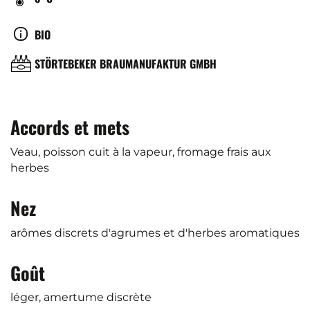
DE
SERVICE
CULTURE
BIO
(°C)
BRASSERIE
STÖRTEBEKER BRAUMANUFAKTUR GMBH
Accords et mets
Veau, poisson cuit à la vapeur, fromage frais aux
herbes
Nez
arômes discrets d'agrumes et d'herbes aromatiques
Goût
léger, amertume discrète