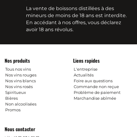
La vente de boissons distillées à des
mineurs de moins de 18 ans est interdite.
En accédant à nos offres, vous déclarez
avoir 18 ans révolus.
Nos produits
Liens rapides
Tous nos vins
L'entreprise
Nos vins rouges
Actualités
Nos vins blancs
Foire aux questions
Nos vins rosés
Commande non reçue
Spiritueux
Problème de paiement
Bières
Marchandise abîmée
Non alcoolisées
Promos
Nous contacter