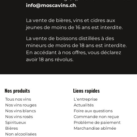
info@moscavins.ch
.
La vente de bières, vins et cidres aux
jeunes de moins de 16 ans est interdite.
La vente de boissons distillées à des
mineurs de moins de 18 ans est interdite.
En accédant à nos offres, vous déclarez
avoir 18 ans révolus.
Nos produits
Liens rapides
Tous nos vins
L'entreprise
Nos vins rouges
Actualités
Nos vins blancs
Foire aux questions
Nos vins rosés
Commande non reçue
Spiritueux
Problème de paiement
Bières
Marchandise abîmée
Non alcoolisées