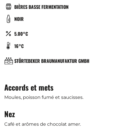
TYPE
BIÈRES BASSE FERMENTATION
DE
COULEUR
NOIR
BIÈRE
ALCOOL
5.00°C
(%)
TEMPÉRATURE
16°C
DE
SERVICE
BRASSERIE
STÖRTEBEKER BRAUMANUFAKTUR GMBH
(°C)
Accords et mets
Moules, poisson fumé et saucisses.
Nez
Café et arômes de chocolat amer.