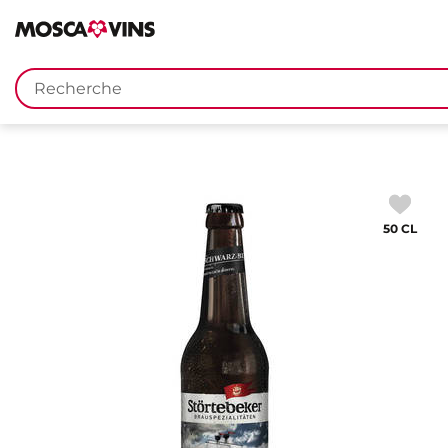
FR
DE
EN
IT
Mots
clés
50 CL