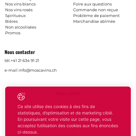
Nos vins blancs
Foire aux questions
Nos vins rosés
Commande non reçue
Spiritueux
Problème de paiement
Bières
Marchandise abîmée
Non alcoolisées
Promos
Nous contacter
tél.
+41 21 634 91 21
e-mail
info@moscavins.ch
Nous suivre
Ce site utilise des cookies à des fins de
Facebook
Instagram
statistiques, d’optimisation et de marketing ciblé.
En poursuivant votre visite sur cette page, vous
acceptez l’utilisation des cookies aux fins énoncées
ci-dessus.
© 2026 Mosca Vins. Tous droits réservés