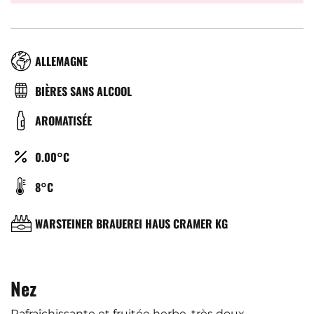
RÉGION
ALLEMAGNE
TYPE
BIÈRES SANS ALCOOL
DE
COULEUR
AROMATISÉE
BIÈRE
ALCOOL
0.00°C
(%)
TEMPÉRATURE
8°C
DE
SERVICE
BRASSERIE
WARSTEINER BRAUEREI HAUS CRAMER KG
(°C)
Nez
Rafraîchissante et fruitée herbe, très doux