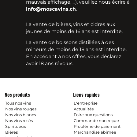
mauvais affichage, ...), veuillez nous écrire à
info@moscavins.ch
.
La vente de bières, vins et cidres aux
jeunes de moins de 16 ans est interdite.
La vente de boissons distillées à des
mineurs de moins de 18 ans est interdite.
En accédant à nos offres, vous déclarez
avoir 18 ans révolus.
Nos produits
Liens rapides
Tous nos vins
L'entreprise
Nos vins rouges
Actualités
Nos vins blancs
Foire aux questions
Nos vins rosés
Commande non reçue
Spiritueux
Problème de paiement
Bières
Marchandise abîmée