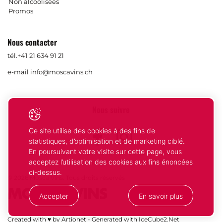
Non alcoolisées
Promos
Nous contacter
tél.
+41 21 634 91 21
e-mail
info@moscavins.ch
Nous suivre
Ce site utilise des cookies à des fins de
Facebook
Instagram
statistiques, d’optimisation et de marketing ciblé.
En poursuivant votre visite sur cette page, vous
acceptez l’utilisation des cookies aux fins énoncées
ci-dessus.
© 2026 Mosca Vins. Tous droits réservés
Accepter
En savoir plus
Votre
Compris
Created with ♥ by Artionet
-
Generated with IceCube2.Net