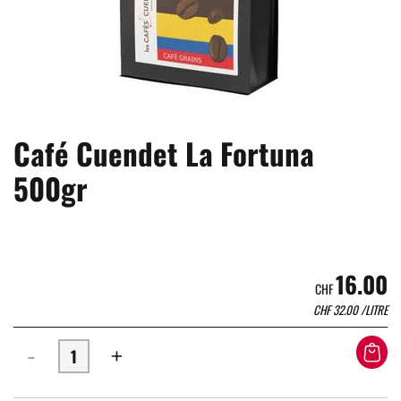
Café Cuendet La Fortuna
500gr
16.00
CHF
CHF
32.00
/LITRE
-
+