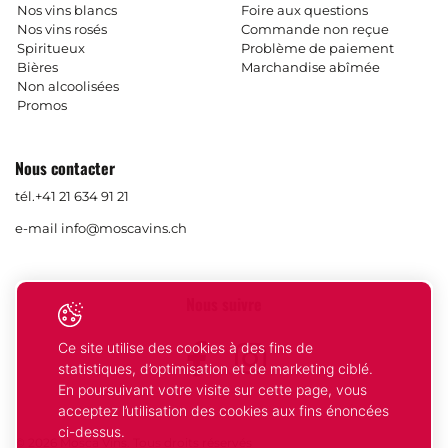
Nos vins blancs
Foire aux questions
Nos vins rosés
Commande non reçue
Spiritueux
Problème de paiement
Bières
Marchandise abîmée
Non alcoolisées
Promos
Nous contacter
tél.
+41 21 634 91 21
e-mail
info@moscavins.ch
Nous suivre
Ce site utilise des cookies à des fins de
Facebook
Instagram
statistiques, d’optimisation et de marketing ciblé.
En poursuivant votre visite sur cette page, vous
acceptez l’utilisation des cookies aux fins énoncées
ci-dessus.
© 2026 Mosca Vins. Tous droits réservés