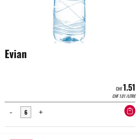
Evian
1.51
CHF
CHF
1.01
/LITRE
-
+