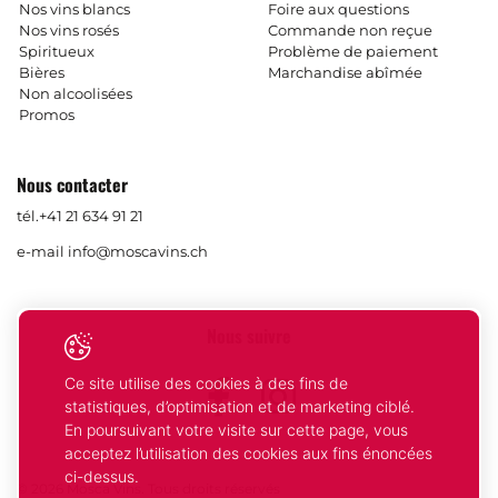
Nos vins blancs
Foire aux questions
Nos vins rosés
Commande non reçue
Spiritueux
Problème de paiement
Bières
Marchandise abîmée
Non alcoolisées
Promos
Nous contacter
tél.
+41 21 634 91 21
e-mail
info@moscavins.ch
Nous suivre
Ce site utilise des cookies à des fins de
Facebook
Instagram
statistiques, d’optimisation et de marketing ciblé.
En poursuivant votre visite sur cette page, vous
acceptez l’utilisation des cookies aux fins énoncées
ci-dessus.
© 2026 Mosca Vins. Tous droits réservés