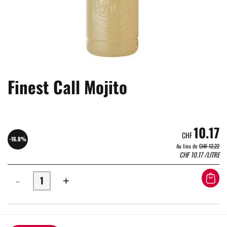
Finest Call Mojito
10.17
CHF
-16.8%
Au lieu de
CHF 12.22
CHF
10.17
/LITRE
-
+