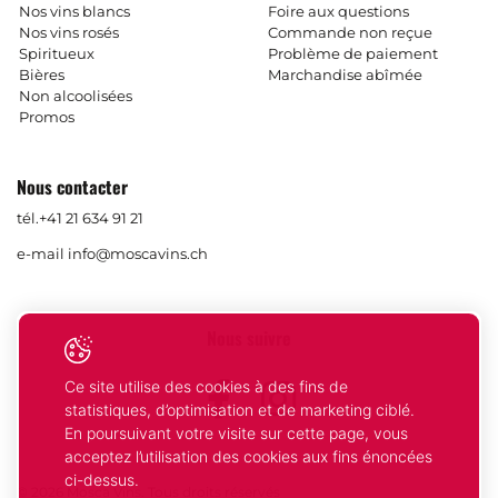
Nos vins blancs
Foire aux questions
Nos vins rosés
Commande non reçue
Spiritueux
Problème de paiement
Bières
Marchandise abîmée
Non alcoolisées
Promos
Nous contacter
tél.
+41 21 634 91 21
e-mail
info@moscavins.ch
Nous suivre
Ce site utilise des cookies à des fins de
Facebook
Instagram
statistiques, d’optimisation et de marketing ciblé.
En poursuivant votre visite sur cette page, vous
acceptez l’utilisation des cookies aux fins énoncées
ci-dessus.
© 2026 Mosca Vins. Tous droits réservés