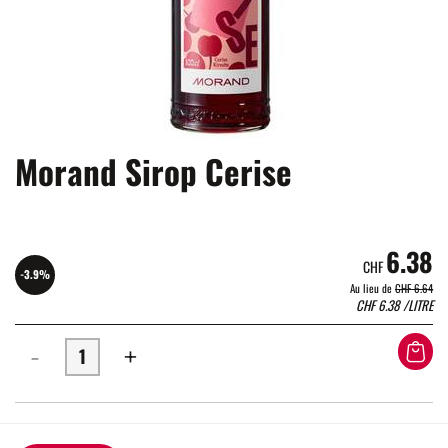
Morand Sirop Cerise
6.38
CHF
-3.9%
Au lieu de
CHF 6.64
CHF
6.38
/LITRE
-
+