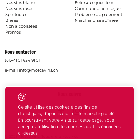
Nos vins blancs
Foire aux questions
Nos vins rosés
Commande non reçue
Spiritueux
Problème de paiement
Bières
Marchandise abîmée
Non alcoolisées
Promos
Nous contacter
tél.
+41 21 634 91 21
e-mail
info@moscavins.ch
Nous suivre
Ce site utilise des cookies à des fins de
Facebook
Instagram
statistiques, d’optimisation et de marketing ciblé.
En poursuivant votre visite sur cette page, vous
acceptez l’utilisation des cookies aux fins énoncées
ci-dessus.
© 2026 Mosca Vins. Tous droits réservés