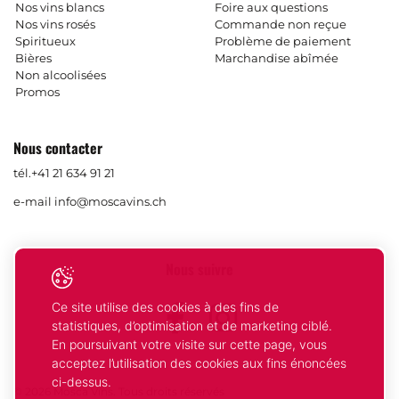
Nos vins blancs
Foire aux questions
Nos vins rosés
Commande non reçue
Spiritueux
Problème de paiement
Bières
Marchandise abîmée
Non alcoolisées
Promos
Nous contacter
tél.
+41 21 634 91 21
e-mail
info@moscavins.ch
Nous suivre
Ce site utilise des cookies à des fins de
Facebook
Instagram
statistiques, d’optimisation et de marketing ciblé.
En poursuivant votre visite sur cette page, vous
acceptez l’utilisation des cookies aux fins énoncées
ci-dessus.
© 2026 Mosca Vins. Tous droits réservés