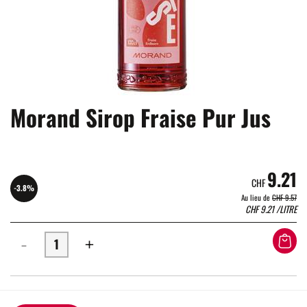
Morand Sirop Fraise Pur Jus
9.21
CHF
-3.8%
Au lieu de
CHF 9.57
CHF
9.21
/LITRE
-
+