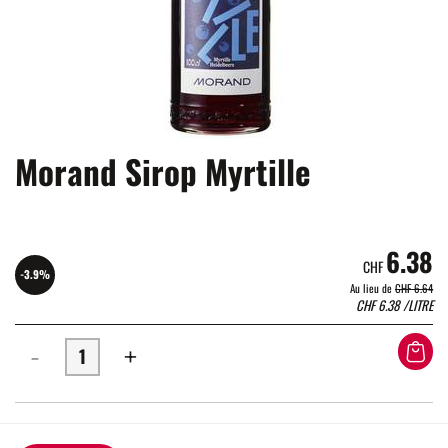
Morand Sirop Myrtille
6.38
CHF
-3.9%
Au lieu de
CHF 6.64
CHF
6.38
/LITRE
-
+