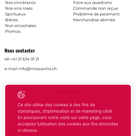
Nos vins blancs
Foire aux questions
Nos vins rosés
Commande non reçue
Spiritueux
Problème de paiement
Bières
Marchandise abîmée
Non alcoolisées
Promos
Nous contacter
tél.
+41 21 634 91 21
e-mail
info@moscavins.ch
Nous suivre
Ce site utilise des cookies à des fins de
Facebook
Instagram
statistiques, d’optimisation et de marketing ciblé.
En poursuivant votre visite sur cette page, vous
acceptez l’utilisation des cookies aux fins énoncées
ci-dessus.
© 2026 Mosca Vins. Tous droits réservés