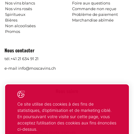
Nos vins blancs
Foire aux questions
Nos vins rosés
Commande non reçue
Spiritueux
Problème de paiement
Bières
Marchandise abîmée
Non alcoolisées
Promos
Nous contacter
tél.
+41 21 634 91 21
e-mail
info@moscavins.ch
Nous suivre
Ce site utilise des cookies à des fins de
Facebook
Instagram
statistiques, d’optimisation et de marketing ciblé.
En poursuivant votre visite sur cette page, vous
acceptez l’utilisation des cookies aux fins énoncées
ci-dessus.
© 2026 Mosca Vins. Tous droits réservés