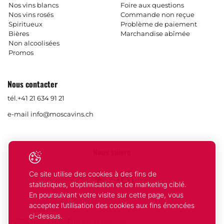
Nos vins blancs
Foire aux questions
Nos vins rosés
Commande non reçue
Spiritueux
Problème de paiement
Bières
Marchandise abîmée
Non alcoolisées
Promos
Nous contacter
tél.
+41 21 634 91 21
e-mail
info@moscavins.ch
Nous suivre
Ce site utilise des cookies à des fins de
Facebook
Instagram
statistiques, d’optimisation et de marketing ciblé.
En poursuivant votre visite sur cette page, vous
acceptez l’utilisation des cookies aux fins énoncées
ci-dessus.
© 2026 Mosca Vins. Tous droits réservés