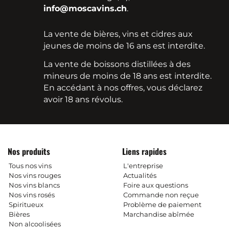
info@moscavins.ch
.
La vente de bières, vins et cidres aux
jeunes de moins de 16 ans est interdite.
La vente de boissons distillées à des
mineurs de moins de 18 ans est interdite.
En accédant à nos offres, vous déclarez
avoir 18 ans révolus.
Nos produits
Liens rapides
Tous nos vins
L'entreprise
Nos vins rouges
Actualités
Nos vins blancs
Foire aux questions
Nos vins rosés
Commande non reçue
Spiritueux
Problème de paiement
Bières
Marchandise abîmée
Non alcoolisées