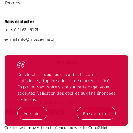
Promos
Nous contacter
tél.
+41 21 634 91 21
e-mail
info@moscavins.ch
Nous suivre
Ce site utilise des cookies à des fins de
Facebook
Instagram
statistiques, d’optimisation et de marketing ciblé.
En poursuivant votre visite sur cette page, vous
acceptez l’utilisation des cookies aux fins énoncées
ci-dessus.
© 2026 Mosca Vins. Tous droits réservés
Accepter
En savoir plus
Votre
Compris
Created with ♥ by Artionet
-
Generated with IceCube2.Net