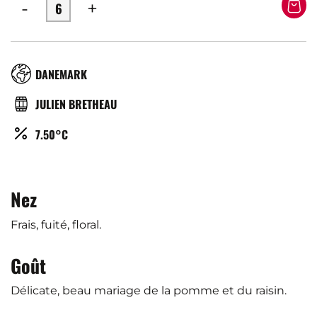
-
+
RÉGION
DANEMARK
BRASSERIE
JULIEN BRETHEAU
ALCOOL
7.50°C
(%)
Nez
Frais, fuité, floral.
Goût
Délicate, beau mariage de la pomme et du raisin.