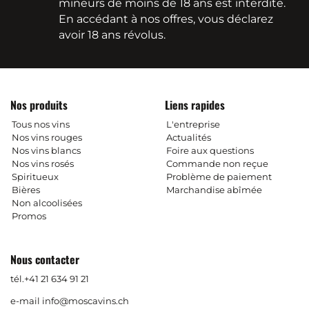
mineurs de moins de 18 ans est interdite.
En accédant à nos offres, vous déclarez
avoir 18 ans révolus.
Nos produits
Liens rapides
Tous nos vins
L'entreprise
Nos vins rouges
Actualités
Nos vins blancs
Foire aux questions
Nos vins rosés
Commande non reçue
Spiritueux
Problème de paiement
Bières
Marchandise abîmée
Non alcoolisées
Promos
Nous contacter
tél.
+41 21 634 91 21
e-mail
info@moscavins.ch