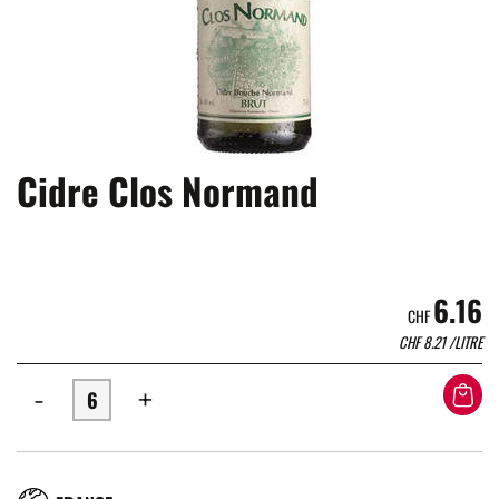
Cidre Clos Normand
6.16
CHF
CHF
8.21
/LITRE
-
+