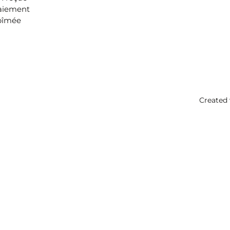
aiement
bîmée
Created 