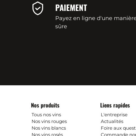
PAIEMENT
Payez en ligne d'une manièr
sûre
Nos produits
Liens rapides
Tous nos vins
L'entreprise
Nos vins rouges
Actualités
Nos vins blancs
Foire aux quest
Nos vins rosés
Commande non