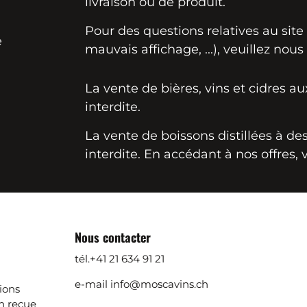
livraison ou de produit.
Pour des questions relatives au sit
e
mauvais affichage, ...), veuillez nous
La vente de bières, vins et cidres a
interdite.
La vente de boissons distillées à d
interdite. En accédant à nos offres, 
Nous contacter
tél.
+41 21 634 91 21
e-mail
info@moscavins.ch
ions
 reçue