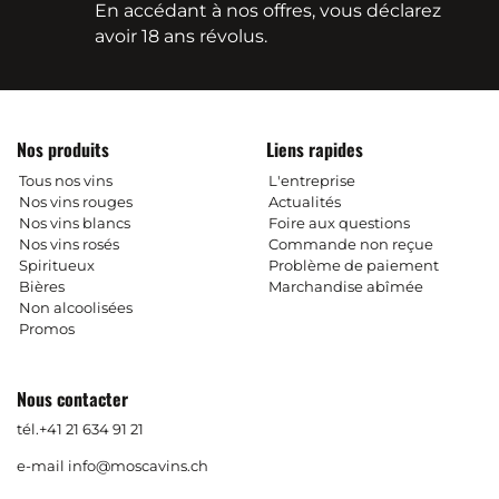
En accédant à nos offres, vous déclarez
avoir 18 ans révolus.
Nos produits
Liens rapides
Tous nos vins
L'entreprise
Nos vins rouges
Actualités
Nos vins blancs
Foire aux questions
Nos vins rosés
Commande non reçue
Spiritueux
Problème de paiement
Bières
Marchandise abîmée
Non alcoolisées
Promos
Nous contacter
tél.
+41 21 634 91 21
e-mail
info@moscavins.ch