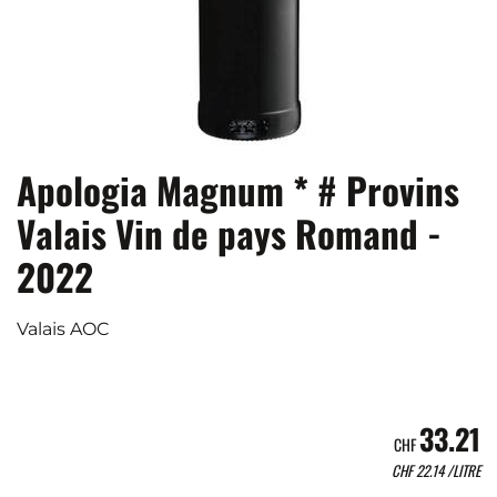
Apologia Magnum * # Provins
Valais Vin de pays Romand -
2022
Valais AOC
33.21
CHF
CHF
22.14
/LITRE