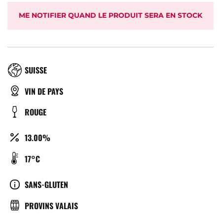
ME NOTIFIER QUAND LE PRODUIT SERA EN STOCK
RÉGION
SUISSE
TYPE
VIN DE PAYS
DE
COULEUR
ROUGE
BIÈRE
ALCOOL
13.00%
(%)
TEMPÉRATURE
17°C
DE
SERVICE
CULTURE
SANS-GLUTEN
(°C)
BRASSERIE
PROVINS VALAIS