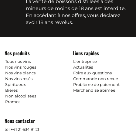
La vente de boissons distillées à des
mineurs de moins de 18 ans est interdite.
En accédant à nos offres, vous déclarez
avoir 18 ans révolus.
Nos produits
Liens rapides
Tous nos vins
L'entreprise
Nos vins rouges
Actualités
Nos vins blancs
Foire aux questions
Nos vins rosés
Commande non reçue
Spiritueux
Problème de paiement
Bières
Marchandise abîmée
Non alcoolisées
Promos
Nous contacter
tél.
+41 21 634 91 21