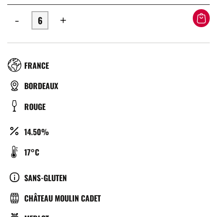
-
+
RÉGION
FRANCE
TYPE
BORDEAUX
DE
COULEUR
ROUGE
BIÈRE
ALCOOL
14.50%
(%)
TEMPÉRATURE
17°C
DE
SERVICE
CULTURE
SANS-GLUTEN
(°C)
BRASSERIE
CHÂTEAU MOULIN CADET