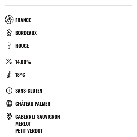
RÉGION
FRANCE
TYPE
BORDEAUX
DE
COULEUR
ROUGE
BIÈRE
ALCOOL
14.00%
(%)
TEMPÉRATURE
18°C
DE
SERVICE
CULTURE
SANS-GLUTEN
(°C)
BRASSERIE
CHÂTEAU PALMER
CÉPAGE(S)
CABERNET SAUVIGNON
MERLOT
PETIT VERDOT