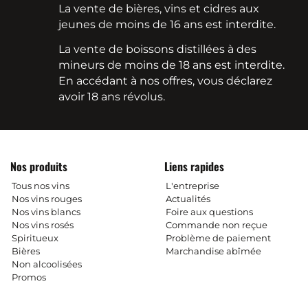
La vente de bières, vins et cidres aux
jeunes de moins de 16 ans est interdite.
La vente de boissons distillées à des
mineurs de moins de 18 ans est interdite.
En accédant à nos offres, vous déclarez
avoir 18 ans révolus.
Nos produits
Liens rapides
Tous nos vins
L'entreprise
Nos vins rouges
Actualités
Nos vins blancs
Foire aux questions
Nos vins rosés
Commande non reçue
Spiritueux
Problème de paiement
Bières
Marchandise abîmée
Non alcoolisées
Promos