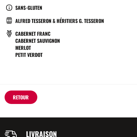
SERVICE
CULTURE
SANS-GLUTEN
(°C)
BRASSERIE
ALFRED TESSERON & HÉRITIERS G. TESSERON
CÉPAGE(S)
CABERNET FRANC
CABERNET SAUVIGNON
MERLOT
PETIT VERDOT
RETOUR
LIVRAISON