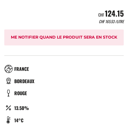
124.15
CHF
CHF
165.53
/LITRE
ME NOTIFIER QUAND LE PRODUIT SERA EN STOCK
RÉGION
FRANCE
TYPE
BORDEAUX
DE
COULEUR
ROUGE
BIÈRE
ALCOOL
13.50%
(%)
TEMPÉRATURE
14°C
DE