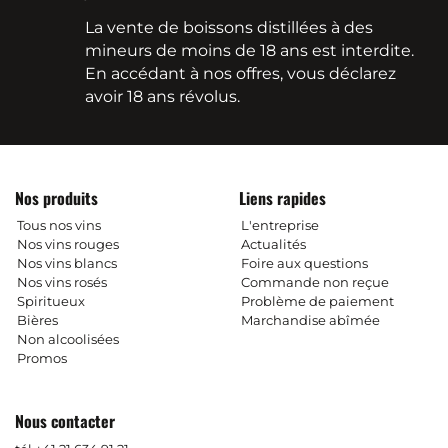
La vente de boissons distillées à des
mineurs de moins de 18 ans est interdite.
En accédant à nos offres, vous déclarez
avoir 18 ans révolus.
Nos produits
Liens rapides
Tous nos vins
L'entreprise
Nos vins rouges
Actualités
Nos vins blancs
Foire aux questions
Nos vins rosés
Commande non reçue
Spiritueux
Problème de paiement
Bières
Marchandise abîmée
Non alcoolisées
Promos
Nous contacter